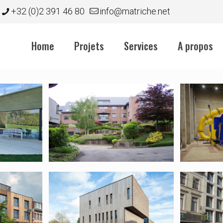
+32 (0)2 391 46 80
info@matriche.net
Home
Projets
Services
A propos
ez –
12170 –
11940
Bonaparte – Parc
Centr
Du Lion
Hydro
rucq
10933 – Agifra
10412
One