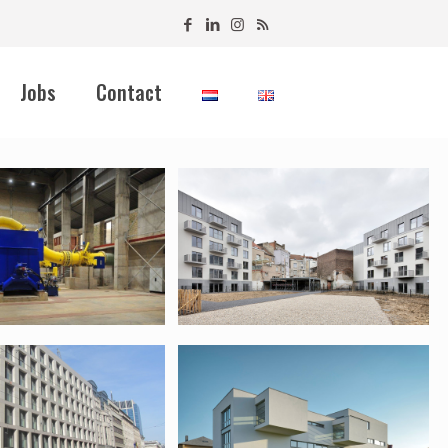
Jobs
Contact
 – Virunga –
11392 – Fonds du
ale
logement
électrique
 – Motel
10305 – Delphi
Genetics