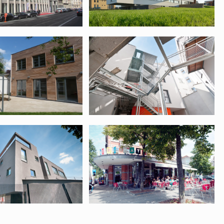
 – L’Équipe
09720 – Green
Immo
8 – SDRC
09491 – Le bar du
matin