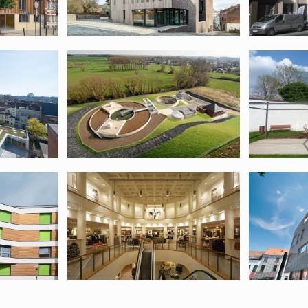
che
10036 – Station
09735
d’épuration
 –
09566 – H&M
0950