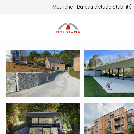
Matriche - Bureau d'étude Stabilité
12707 – Rue des
12373 – Hay
frères Herpain
Pool House
11290 – Alpha
11098 – Dub
Consulting
– Escaut