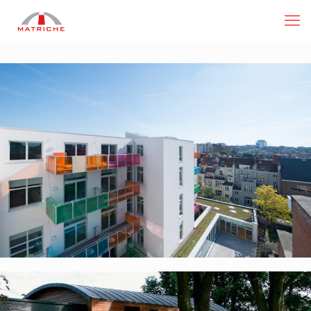
10303 – Crèche Wali
08768 – Crèche – “Les charmettes”