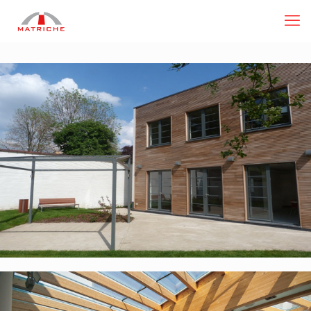
9735 – L’Équipe
08458 – CPAS Bruxelles – Neder-Over-Heembeek