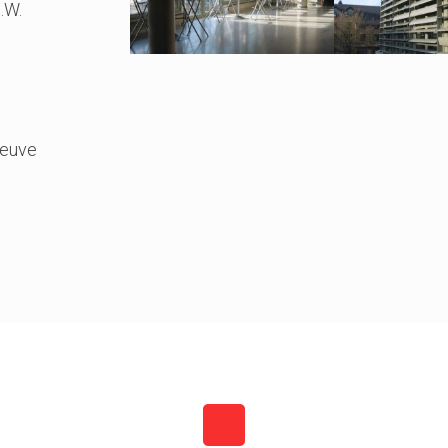
.W.
Neuve